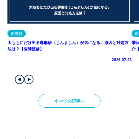
皮膚科
皮
太ももにだけ出る蕁麻疹（じんましん）が気になる。原因と対処方
帯
法は？【医師監修】
介
2026.07.23
すべての記事へ