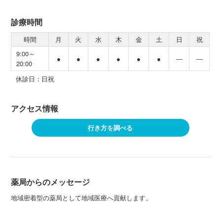
診療時間
時間
月
火
水
木
金
土
日
祝
9:00～
●
●
●
●
●
●
―
―
20:00
休診日：日祝
アクセス情報
行き方を調べる
薬局からのメッセージ
地域密着型の薬局として地域医療へ貢献します。