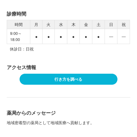
診療時間
時間
月
火
水
木
金
土
日
祝
9:00～
●
●
●
●
●
●
―
―
18:00
休診日：日祝
アクセス情報
行き方を調べる
薬局からのメッセージ
地域密着型の薬局として地域医療へ貢献します。