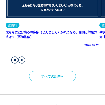
皮膚科
皮
太ももにだけ出る蕁麻疹（じんましん）が気になる。原因と対処方
帯
法は？【医師監修】
介
2026.07.23
すべての記事へ