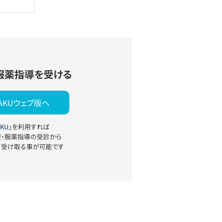
服薬指導を受ける
YAKUウェブ版へ
KU」
を利用すれば
療・服薬指導の受診から
て受け取る事が可能です