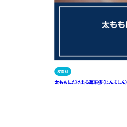
皮膚科
太ももにだけ出る蕁麻疹（じんましん