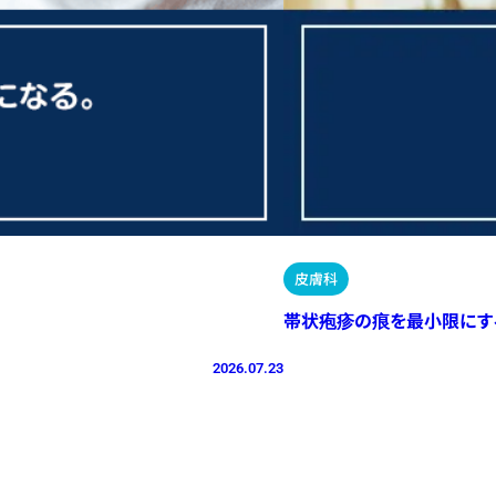
皮膚科
帯状疱疹の痕を最小限にす
2026.07.23