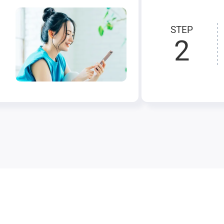
STEP
2