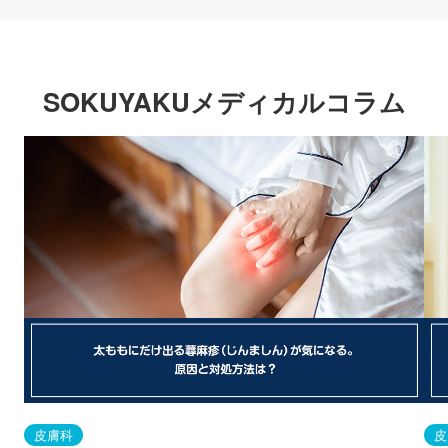
SOKUYAKUメディカルコラム
皮膚科
皮