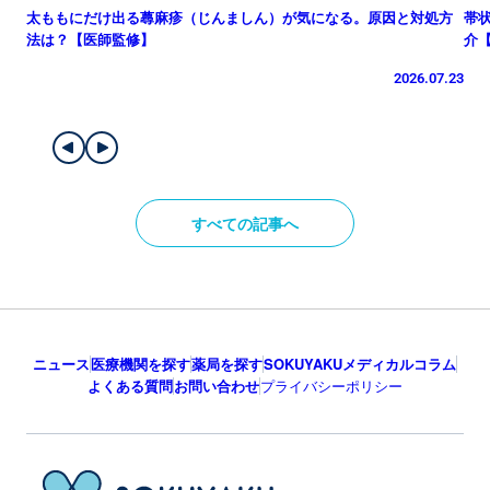
太ももにだけ出る蕁麻疹（じんましん）が気になる。原因と対処方
帯
法は？【医師監修】
介
2026.07.23
すべての記事へ
ニュース
医療機関を探す
薬局を探す
SOKUYAKUメディカルコラム
よくある質問
お問い合わせ
プライバシーポリシー