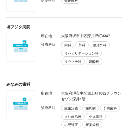
矯正歯科
堺フジタ病院
所在地
大阪府堺市中区深井沢町3347
診療科目
内科
外科
整形外科
リハビリテーション科
リウマチ科
麻酔科
みなみの歯科
所在地
大阪府堺市中区堀上町1082クラウン
セゾン深井1階
診療科目
虫歯治療
歯周病
予防歯科
入れ歯治療
小児歯科
小児矯正
審美歯科