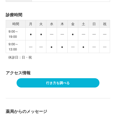
診療時間
時間
月
火
水
木
金
土
日
祝
9:00～
●
●
―
―
●
―
―
―
19:00
9:00～
―
―
●
●
―
●
―
―
13:00
休診日：日・祝
アクセス情報
行き方を調べる
薬局からのメッセージ