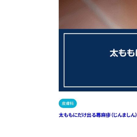
皮膚科
太ももにだけ出る蕁麻疹（じんましん