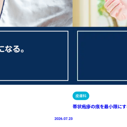
皮膚科
帯状疱疹の痕を最小限にす
2026.07.23