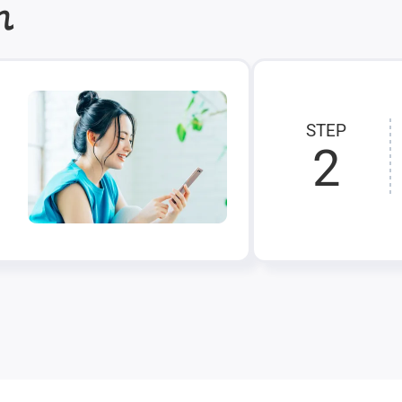
れ
STEP
2