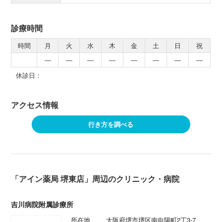
診療時間
時間
月
火
水
木
金
土
日
祝
―
―
―
―
―
―
―
―
休診日：
アクセス情報
行き方を調べる
「アイン薬局 堺東店」周辺のクリニック・病院
吉川病院附属診療所
所在地
大阪府堺市堺区南向陽町2丁3-7