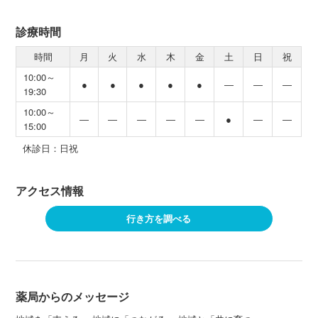
診療時間
時間
月
火
水
木
金
土
日
祝
10:00～
●
●
●
●
●
―
―
―
19:30
10:00～
―
―
―
―
―
●
―
―
15:00
休診日：日祝
アクセス情報
行き方を調べる
薬局からのメッセージ