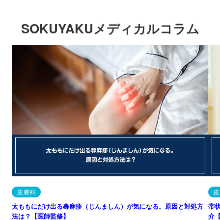
SOKUYAKUメディカルコラム
皮膚科
皮
太ももにだけ出る蕁麻疹（じんましん）が気になる。原因と対処方
帯
法は？【医師監修】
介