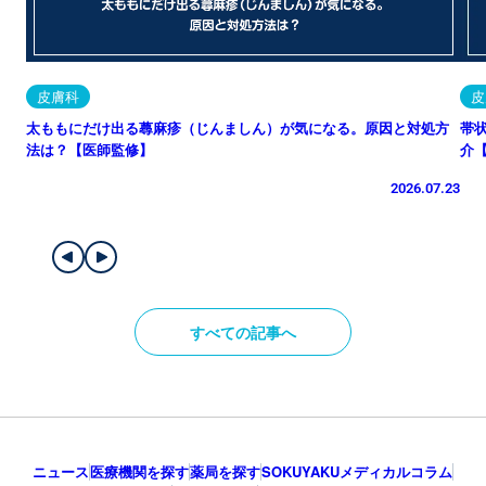
皮膚科
皮
太ももにだけ出る蕁麻疹（じんましん）が気になる。原因と対処方
帯
法は？【医師監修】
介
2026.07.23
すべての記事へ
ニュース
医療機関を探す
薬局を探す
SOKUYAKUメディカルコラム