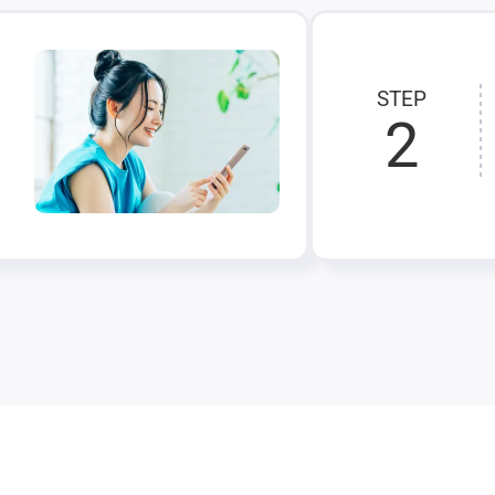
STEP
2