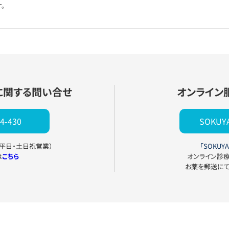
。
に関する問い合せ
オンライン
4-430
SOKU
0（平日・土日祝営業）
「SOKUYA
は
こちら
オンライン診
お薬を郵送に