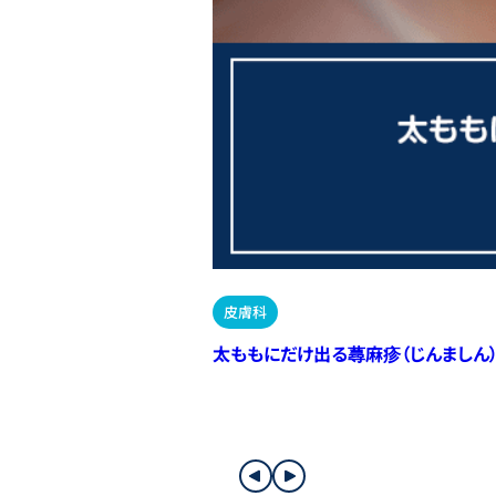
皮膚科
太ももにだけ出る蕁麻疹（じんましん