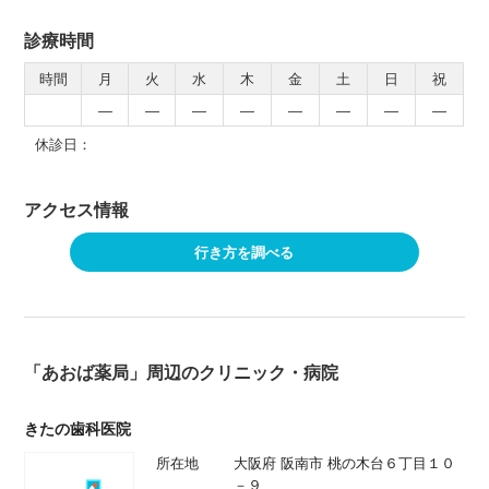
診療時間
時間
月
火
水
木
金
土
日
祝
―
―
―
―
―
―
―
―
休診日：
アクセス情報
行き方を調べる
「あおば薬局」周辺のクリニック・病院
きたの歯科医院
所在地
大阪府 阪南市 桃の木台６丁目１０
－９