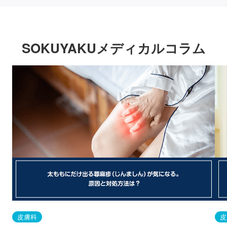
SOKUYAKUメディカルコラム
皮膚科
皮