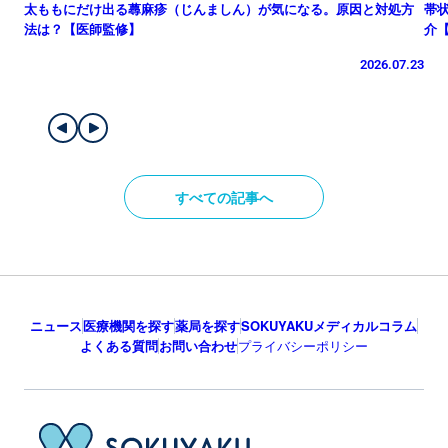
太ももにだけ出る蕁麻疹（じんましん）が気になる。原因と対処方
帯
法は？【医師監修】
介
2026.07.23
すべての記事へ
ニュース
医療機関を探す
薬局を探す
SOKUYAKUメディカルコラム
よくある質問
お問い合わせ
プライバシーポリシー