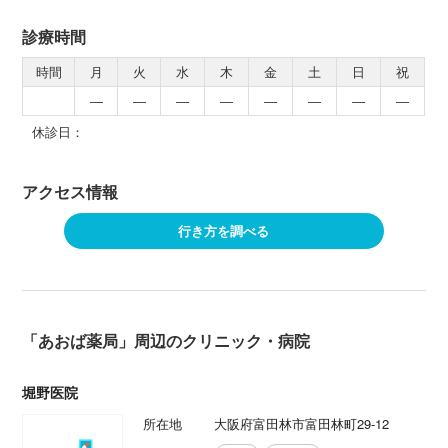
診療時間
時間
月
火
水
木
金
土
日
祝
―
―
―
―
―
―
―
―
休診日：
アクセス情報
行き方を調べる
「あおば薬局」周辺のクリニック・病院
堀野医院
所在地
大阪府富田林市富田林町29-12