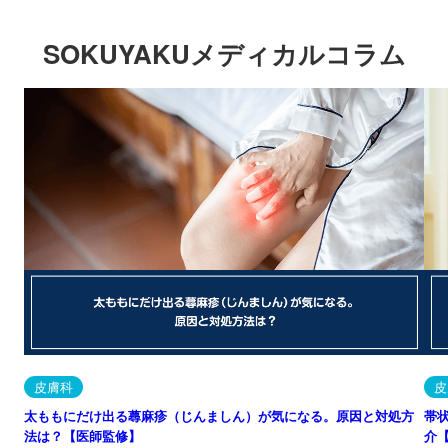
SOKUYAKUメディカルコラム
皮膚科
皮
太ももにだけ出る蕁麻疹（じんましん）が気になる。原因と対処方
帯
法は？【医師監修】
介