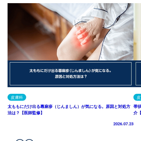
皮膚科
皮
太ももにだけ出る蕁麻疹（じんましん）が気になる。原因と対処方
帯
法は？【医師監修】
介
2026.07.23