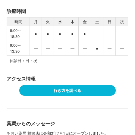
診療時間
時間
月
火
水
木
金
土
日
祝
9:00～
●
●
●
●
●
―
―
―
18:30
9:00～
―
―
―
―
―
●
―
―
13:30
休診日：日・祝
アクセス情報
行き方を調べる
薬局からのメッセージ
あおい薬局 雄踏店は令和3年7月1日にオープンしました。