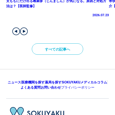
太ももにだけ出る蕁麻疹（じんましん）が気になる。原因と対処方
帯
法は？【医師監修】
介
2026.07.23
すべての記事へ
ニュース
医療機関を探す
薬局を探す
SOKUYAKUメディカルコラム
よくある質問
お問い合わせ
プライバシーポリシー