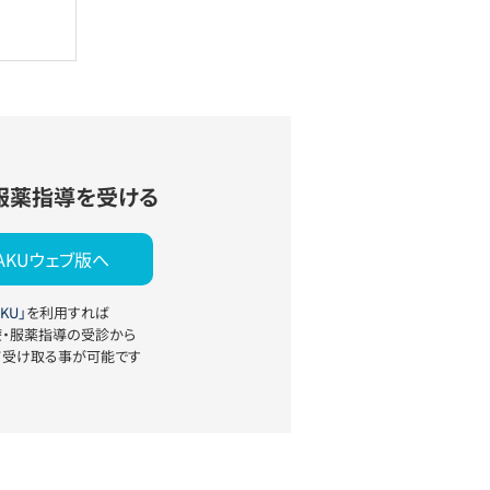
服薬指導を受ける
YAKUウェブ版へ
KU」
を利用すれば
療・服薬指導の受診から
て受け取る事が可能です