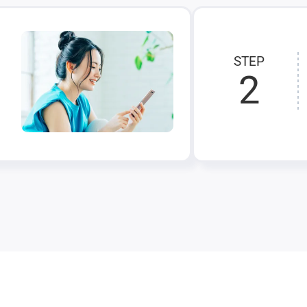
STEP
2