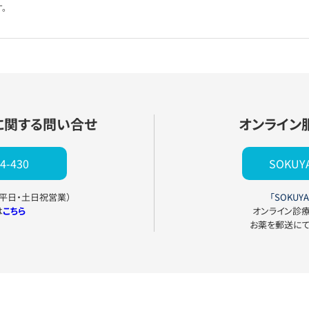
。
に関する問い合せ
オンライン
4-430
SOKU
0（平日・土日祝営業）
「SOKUYA
は
こちら
オンライン診
お薬を郵送に