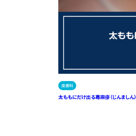
皮膚科
太ももにだけ出る蕁麻疹（じんましん