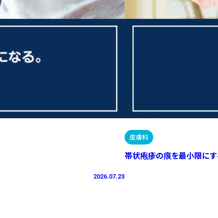
皮膚科
帯状疱疹の痕を最小限にす
2026.07.23