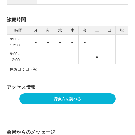
診療時間
時間
月
火
水
木
金
土
日
祝
9:00～
●
●
●
●
●
―
―
―
17:30
9:00～
―
―
―
―
―
●
―
―
13:00
休診日：日・祝
アクセス情報
行き方を調べる
薬局からのメッセージ