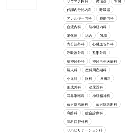
リウマチ内科
循環器
腎臓
代謝内分泌内科
呼吸器
アレルギー内科
腫瘍内科
血液内科
脳神経内科
消化器
総合
乳腺
内分泌外科
心臓血管外科
呼吸器外科
整形外科
脳神経外科
神経再生医療科
婦人科
産科周産期科
小児科
眼科
皮膚科
形成外科
泌尿器科
耳鼻咽喉科
神経精神科
放射線治療科
放射線診断科
麻酔科
総合診療科
歯科口腔外科
リハビリテーション科