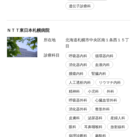
遺伝子診療科
ＮＴＴ東日本札幌病院
所在地
北海道札幌市中央区南１条西１５丁
目
診療科目
呼吸器内科
循環器内科
消化器内科
血液内科
腫瘍内科
腎臓内科
人工透析内科
リウマチ内科
精神科
小児科
外科
呼吸器外科
心臓血管外科
消化器外科
整形外科
皮膚科
泌尿器科
産婦人科
眼科
耳鼻咽喉科
放射線科
病理診断科
麻酔科