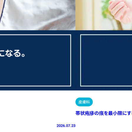
皮膚科
帯状疱疹の痕を最小限にす
2026.07.23