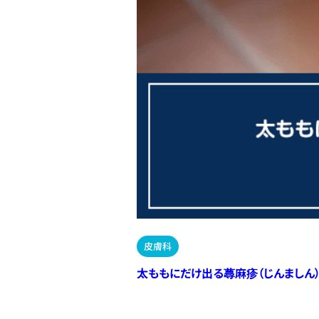
皮膚科
太ももにだけ出る蕁麻疹（じんましん