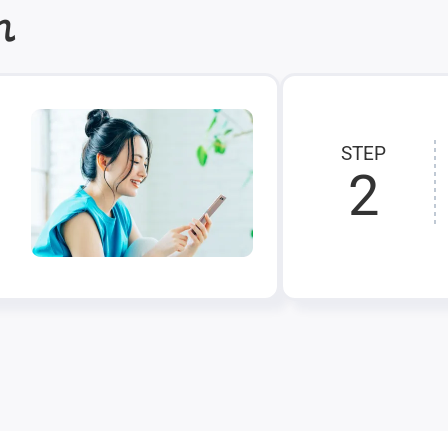
れ
STEP
2