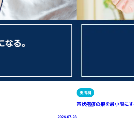
皮膚科
帯状疱疹の痕を最小限にす
2026.07.23