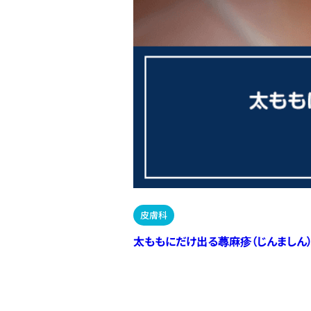
皮膚科
太ももにだけ出る蕁麻疹（じんましん