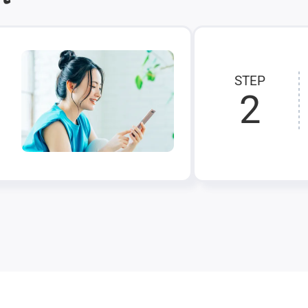
STEP
2