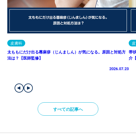
皮膚科
皮
太ももにだけ出る蕁麻疹（じんましん）が気になる。原因と対処方
帯
法は？【医師監修】
介
2026.07.23
すべての記事へ