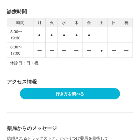
診療時間
時間
月
火
水
木
金
土
日
祝
8:30〜
●
●
●
●
●
―
―
―
19:30
8:30〜
―
―
―
―
―
●
―
―
17:00
休診日：日・祝
アクセス情報
行き方を調べる
薬局からのメッセージ
信頼されるドラッグストア、かかりつけ薬局を目指して