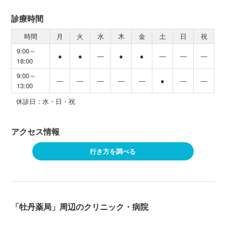
診療時間
時間
月
火
水
木
金
土
日
祝
9:00～
●
●
―
●
●
―
―
―
18:00
9:00～
―
―
―
―
―
●
―
―
13:00
休診日：水・日・祝
アクセス情報
行き方を調べる
「牡丹薬局」周辺のクリニック・病院