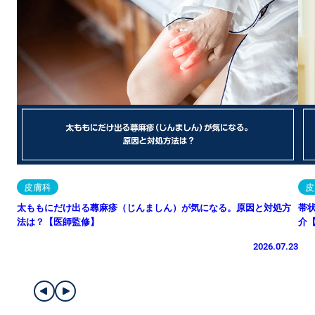
皮膚科
皮
太ももにだけ出る蕁麻疹（じんましん）が気になる。原因と対処方
帯
法は？【医師監修】
介
2026.07.23