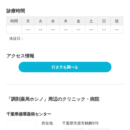
診療時間
時間
月
火
水
木
金
土
日
祝
―
―
―
―
―
―
―
―
休診日：
アクセス情報
行き方を調べる
「調剤薬局ホシノ」周辺のクリニック・病院
千葉県循環器病センター
所在地
千葉県市原市鶴舞575