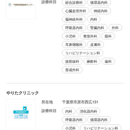
診療科目
総合診療科
循環器内科
心臓血管外科
神経内科
脳神経外科
内科
呼吸器内科
腎臓内科
外科
小児科
整形外科
眼科
耳鼻咽喉科
皮膚科
リハビリテーション科
放射線科
麻酔科
歯科
形成外科
やりたクリニック
所在地
千葉県市原市西広131
診療科目
内科
消化器内科
呼吸器内科
循環器内科
小児科
リハビリテーション科