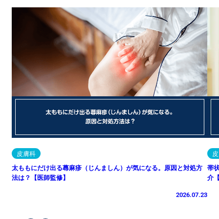
皮膚科
皮
太ももにだけ出る蕁麻疹（じんましん）が気になる。原因と対処方
帯
法は？【医師監修】
介
2026.07.23