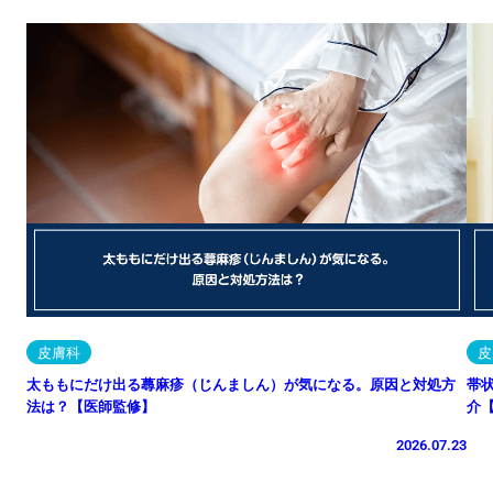
皮膚科
皮
太ももにだけ出る蕁麻疹（じんましん）が気になる。原因と対処方
帯
法は？【医師監修】
介
2026.07.23