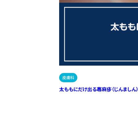
皮膚科
太ももにだけ出る蕁麻疹（じんましん