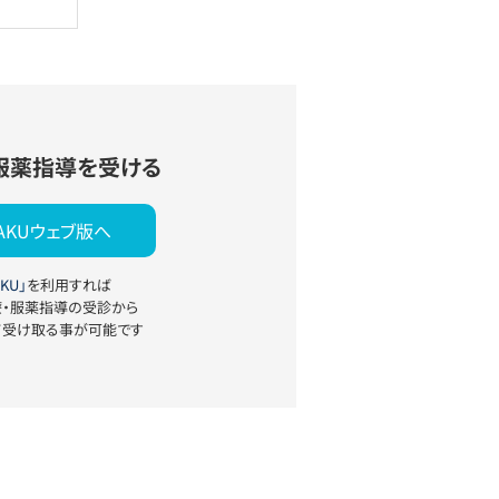
服薬指導を受ける
YAKUウェブ版へ
KU」
を利用すれば
療・服薬指導の受診から
て受け取る事が可能です