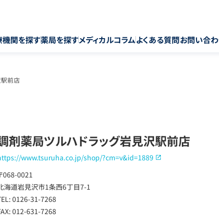
療機関を探す
薬局を探す
メディカルコラム
よくある質問
お問い合わ
沢駅前店
調剤薬局ツルハドラッグ岩見沢駅前店
https://www.tsuruha.co.jp/shop/?cm=v&id=1889
〒068-0021
北海道岩見沢市1条西6丁目7-1
TEL: 0126-31-7268
FAX: 012-631-7268