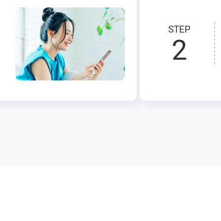
STEP
2