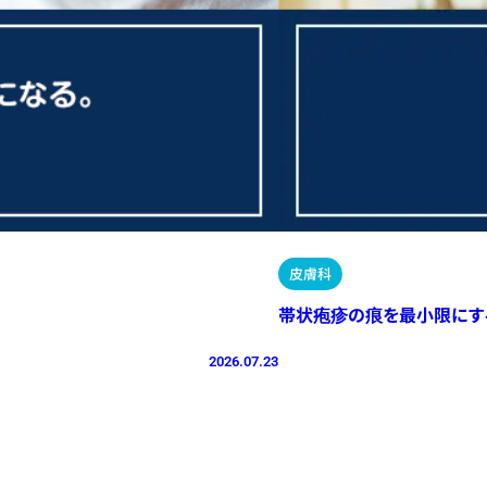
皮膚科
帯状疱疹の痕を最小限にす
2026.07.23