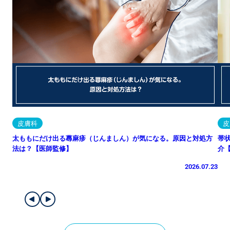
皮膚科
皮
太ももにだけ出る蕁麻疹（じんましん）が気になる。原因と対処方
帯
法は？【医師監修】
介
2026.07.23