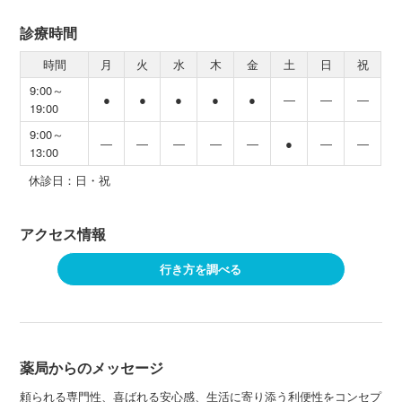
診療時間
時間
月
火
水
木
金
土
日
祝
9:00～
●
●
●
●
●
―
―
―
19:00
9:00～
―
―
―
―
―
●
―
―
13:00
休診日：日・祝
アクセス情報
行き方を調べる
薬局からのメッセージ
頼られる専門性、喜ばれる安心感、生活に寄り添う利便性をコンセプ