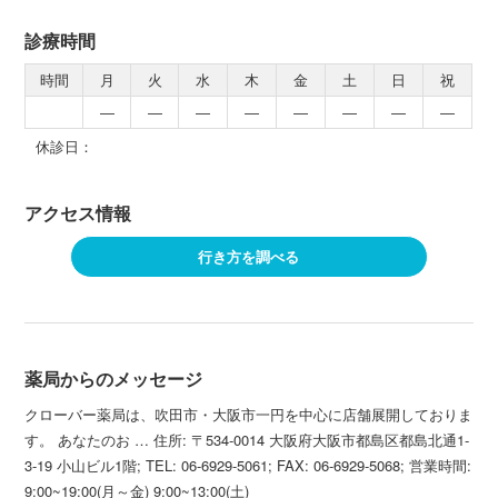
診療時間
時間
月
火
水
木
金
土
日
祝
―
―
―
―
―
―
―
―
休診日：
アクセス情報
行き方を調べる
薬局からのメッセージ
クローバー薬局は、吹田市・大阪市一円を中心に店舗展開しておりま
す。 あなたのお … 住所: 〒534-0014 大阪府大阪市都島区都島北通1-
3-19 小山ビル1階; TEL: 06-6929-5061; FAX: 06-6929-5068; 営業時間:
9:00~19:00(月～金) 9:00~13:00(土)