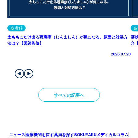
皮膚科
皮
太ももにだけ出る蕁麻疹（じんましん）が気になる。原因と対処方
帯
法は？【医師監修】
介
2026.07.23
すべての記事へ
ニュース
医療機関を探す
薬局を探す
SOKUYAKUメディカルコラム