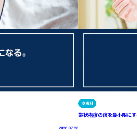
皮膚科
帯状疱疹の痕を最小限にす
2026.07.23