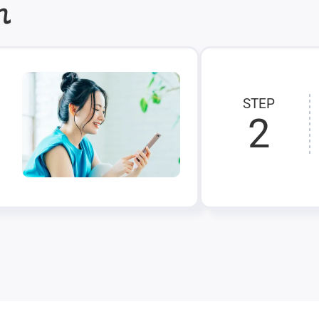
れ
STEP
2