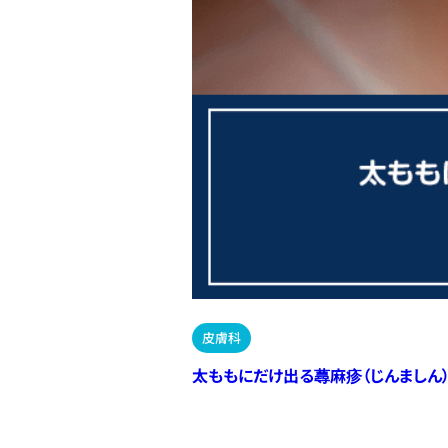
皮膚科
太ももにだけ出る蕁麻疹（じんましん