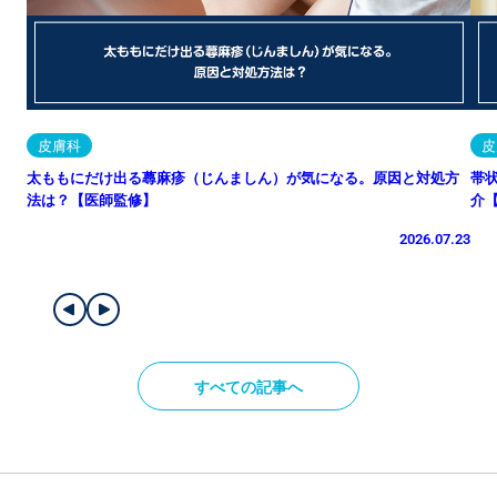
皮膚科
皮
太ももにだけ出る蕁麻疹（じんましん）が気になる。原因と対処方
帯
法は？【医師監修】
介
2026.07.23
すべての記事へ