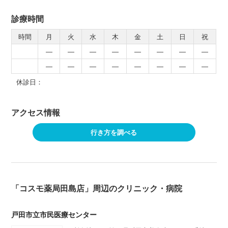
診療時間
時間
月
火
水
木
金
土
日
祝
―
―
―
―
―
―
―
―
―
―
―
―
―
―
―
―
休診日：
アクセス情報
行き方を調べる
「コスモ薬局田島店」周辺のクリニック・病院
戸田市立市民医療センター