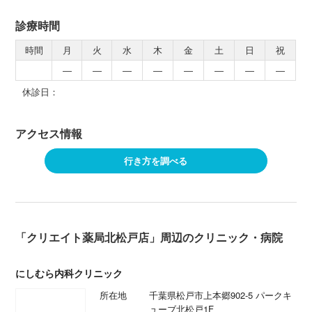
診療時間
時間
月
火
水
木
金
土
日
祝
―
―
―
―
―
―
―
―
休診日：
アクセス情報
行き方を調べる
「クリエイト薬局北松戸店」周辺のクリニック・病院
にしむら内科クリニック
所在地
千葉県松戸市上本郷902-5 パークキ
ューブ北松戸1F