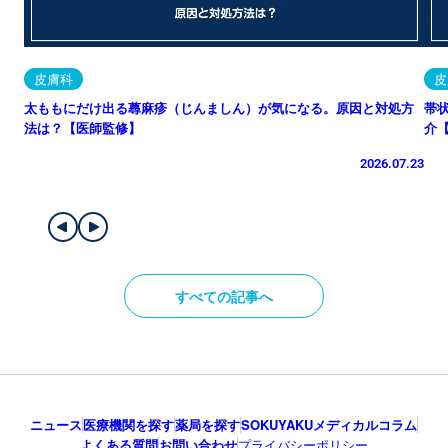
皮膚科
皮
太ももにだけ出る蕁麻疹（じんましん）が気になる。原因と対処方
帯
法は？【医師監修】
介
2026.07.23
すべての記事へ
ニュース
医療機関を探す
薬局を探す
SOKUYAKUメディカルコラム
よくある質問
お問い合わせ
プライバシーポリシー