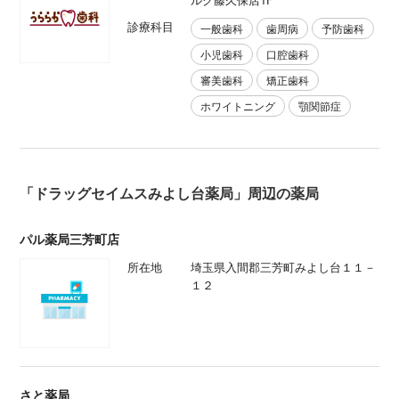
診療科目
一般歯科
歯周病
予防歯科
小児歯科
口腔歯科
審美歯科
矯正歯科
ホワイトニング
顎関節症
「ドラッグセイムスみよし台薬局」周辺の薬局
パル薬局三芳町店
所在地
埼玉県入間郡三芳町みよし台１１－
１２
さと薬局