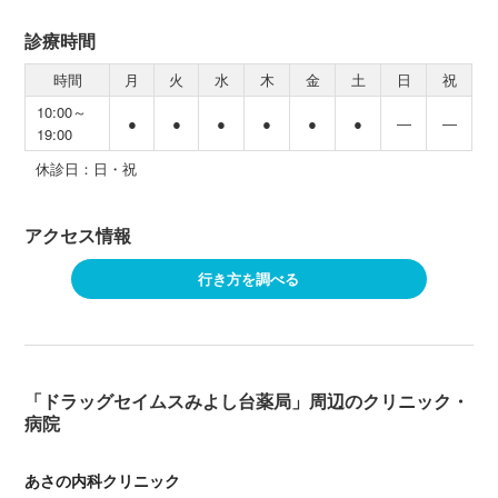
診療時間
時間
月
火
水
木
金
土
日
祝
10:00～
●
●
●
●
●
●
―
―
19:00
休診日：日・祝
アクセス情報
行き方を調べる
「ドラッグセイムスみよし台薬局」周辺のクリニック・
病院
あさの内科クリニック