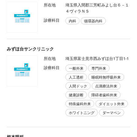
所在地
埼玉県入間郡三芳町みよし台６－１
４ヴィラＮＳ
診療科目
内科
循環器内科
みずほ台サンクリニック
所在地
埼玉県富士見市西みずほ台1丁目1-1
診療科目
一般外来
専門外来
人工透析
睡眠時無呼吸外来
人間ドック
点滴療法外来
健康診断
障碍者歯科外来
特殊歯科外来
ダイエット外来
ホワイトニング
ダーマペン
根本眼科