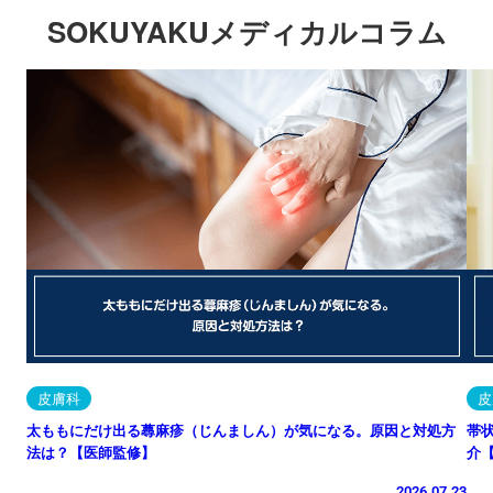
SOKUYAKUメディカルコラム
皮膚科
皮
太ももにだけ出る蕁麻疹（じんましん）が気になる。原因と対処方
帯
法は？【医師監修】
介
2026.07.23