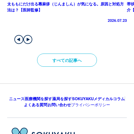
太ももにだけ出る蕁麻疹（じんましん）が気になる。原因と対処方
帯
法は？【医師監修】
介
2026.07.23
すべての記事へ
ニュース
医療機関を探す
薬局を探す
SOKUYAKUメディカルコラム
よくある質問
お問い合わせ
プライバシーポリシー