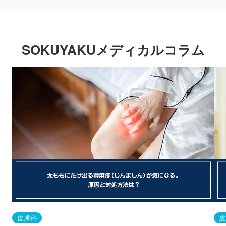
SOKUYAKUメディカルコラム
皮膚科
皮