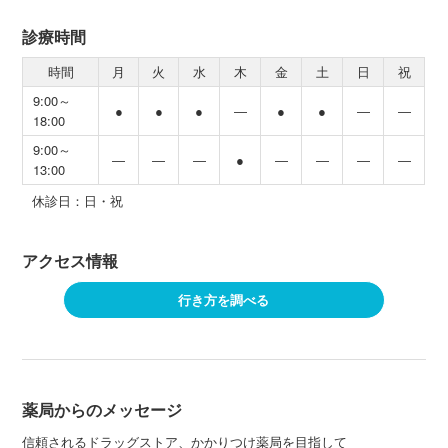
診療時間
時間
月
火
水
木
金
土
日
祝
9:00～
●
●
●
―
●
●
―
―
18:00
9:00～
―
―
―
●
―
―
―
―
13:00
休診日：日・祝
アクセス情報
行き方を調べる
薬局からのメッセージ
信頼されるドラッグストア、かかりつけ薬局を目指して