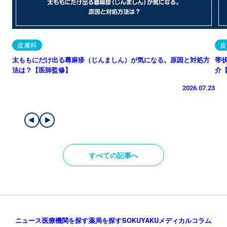
皮膚科
皮
太ももにだけ出る蕁麻疹（じんましん）が気になる。原因と対処方
帯
法は？【医師監修】
介
2026.07.23
すべての記事へ
ニュース
医療機関を探す
薬局を探す
SOKUYAKUメディカルコラム