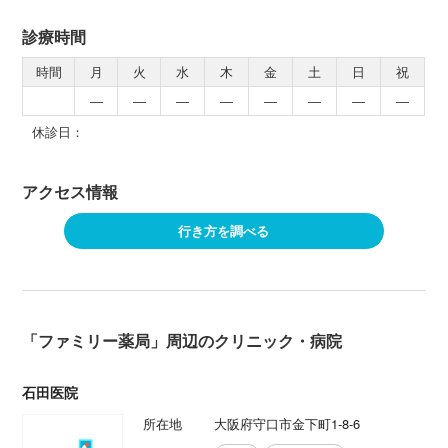
診療時間
時間
月
火
水
木
金
土
日
祝
―
―
―
―
―
―
―
―
休診日：
アクセス情報
行き方を調べる
「ファミリー薬局」周辺のクリニック・病院
石田医院
所在地
大阪府守口市金下町1-8-6