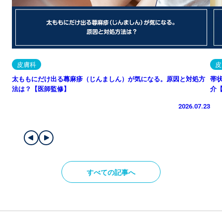
皮膚科
皮
太ももにだけ出る蕁麻疹（じんましん）が気になる。原因と対処方
帯
法は？【医師監修】
介
2026.07.23
すべての記事へ