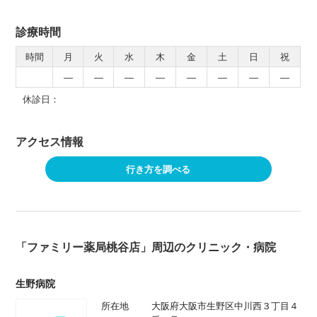
診療時間
時間
月
火
水
木
金
土
日
祝
―
―
―
―
―
―
―
―
休診日：
アクセス情報
行き方を調べる
「ファミリー薬局桃谷店」周辺のクリニック・病院
生野病院
所在地
大阪府大阪市生野区中川西３丁目４