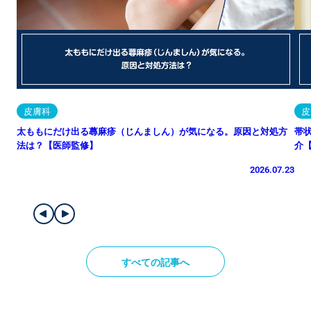
皮膚科
皮
太ももにだけ出る蕁麻疹（じんましん）が気になる。原因と対処方
帯
法は？【医師監修】
介
2026.07.23
すべての記事へ