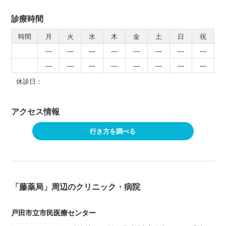
診療時間
時間
月
火
水
木
金
土
日
祝
―
―
―
―
―
―
―
―
―
―
―
―
―
―
―
―
休診日：
アクセス情報
行き方を調べる
「藤薬局」周辺のクリニック・病院
戸田市立市民医療センター