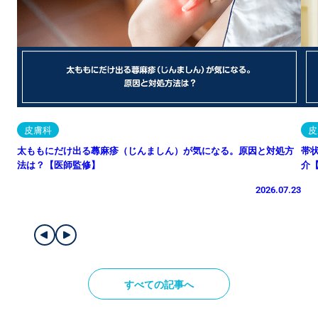
皮膚科
皮
太ももにだけ出る蕁麻疹（じんましん）が気になる。原因と対処方
帯
法は？【医師監修】
介
2026.07.23
すべての記事へ