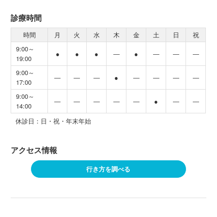
診療時間
時間
月
火
水
木
金
土
日
祝
9:00～
●
●
●
―
●
―
―
―
19:00
9:00～
―
―
―
●
―
―
―
―
17:00
9:00～
―
―
―
―
―
●
―
―
14:00
休診日：日・祝・年末年始
アクセス情報
行き方を調べる