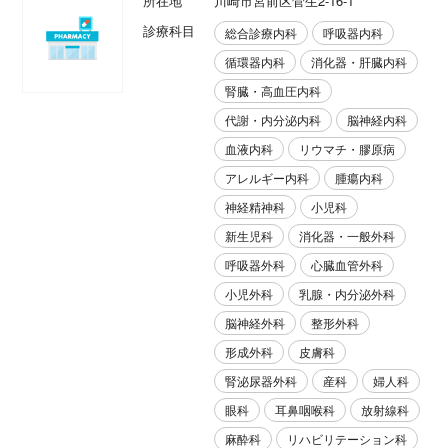
所在地
川崎市宮前区菅生2-16-1
診療科目
総合診療内科
呼吸器内科
循環器内科
消化器・肝臓内科
腎臓・高血圧内科
代謝・内分泌内科
脳神経内科
血液内科
リウマチ・膠原病
アレルギー内科
腫瘍内科
神経精神科
小児科
新生児科
消化器・一般外科
呼吸器外科
心臓血管外科
小児外科
乳腺・内分泌外科
脳神経外科
整形外科
形成外科
皮膚科
腎泌尿器外科
産科
婦人科
眼科
耳鼻咽喉科
放射線科
麻酔科
リハビリテーション科