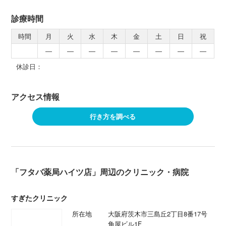
診療時間
時間
月
火
水
木
金
土
日
祝
―
―
―
―
―
―
―
―
休診日：
アクセス情報
行き方を調べる
「フタバ薬局ハイツ店」周辺のクリニック・病院
すぎたクリニック
所在地
大阪府茨木市三島丘2丁目8番17号
角屋ビル1F