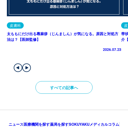
皮膚科
皮
太ももにだけ出る蕁麻疹（じんましん）が気になる。原因と対処方
帯
法は？【医師監修】
介
2026.07.23
すべての記事へ
ニュース
医療機関を探す
薬局を探す
SOKUYAKUメディカルコラム