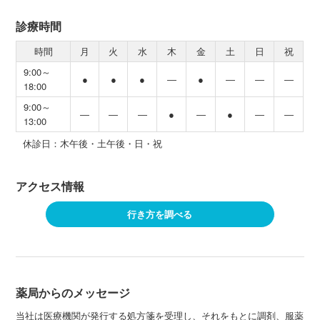
診療時間
時間
月
火
水
木
金
土
日
祝
9:00～
●
●
●
―
●
―
―
―
18:00
9:00～
―
―
―
●
―
●
―
―
13:00
休診日：木午後・土午後・日・祝
アクセス情報
行き方を調べる
薬局からのメッセージ
当社は医療機関が発行する処方箋を受理し、それをもとに調剤、服薬