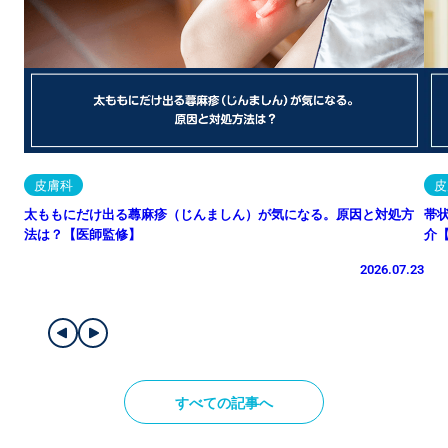
皮膚科
皮
太ももにだけ出る蕁麻疹（じんましん）が気になる。原因と対処方
帯
法は？【医師監修】
介
2026.07.23
すべての記事へ