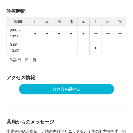
診療時間
時間
月
火
水
木
金
土
日
祝
9:00～
●
●
●
●
●
―
―
―
19:30
9:00～
―
―
―
―
―
●
―
―
13:00
休診日：日・祝
アクセス情報
行き方を調べる
薬局からのメッセージ
小児科や総合病院、近隣の内科クリニックなど全国の処方箋を受け付