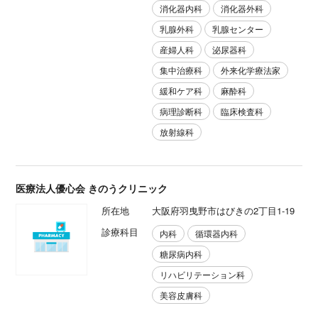
消化器内科
消化器外科
乳腺外科
乳腺センター
産婦人科
泌尿器科
集中治療科
外来化学療法家
緩和ケア科
麻酔科
病理診断科
臨床検査科
放射線科
医療法人優心会 きのうクリニック
所在地
大阪府羽曳野市はびきの2丁目1-19
診療科目
内科
循環器内科
糖尿病内科
リハビリテーション科
美容皮膚科