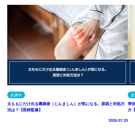
皮膚科
皮
太ももにだけ出る蕁麻疹（じんましん）が気になる。原因と対処方
帯
法は？【医師監修】
介
2026.07.23