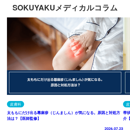
SOKUYAKUメディカルコラム
皮膚科
皮
太ももにだけ出る蕁麻疹（じんましん）が気になる。原因と対処方
帯
法は？【医師監修】
介
2026.07.23