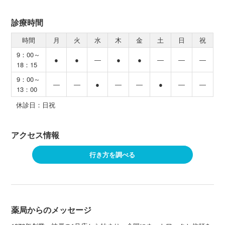
診療時間
時間
月
火
水
木
金
土
日
祝
9：00～
●
●
―
●
●
―
―
―
18：15
9：00～
―
―
●
―
―
●
―
―
13：00
休診日：日祝
アクセス情報
行き方を調べる
薬局からのメッセージ