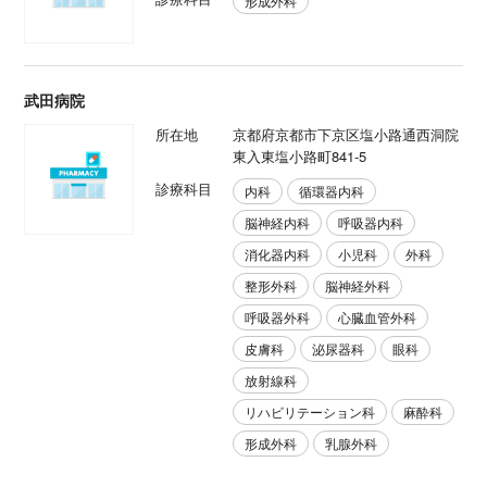
形成外科
武田病院
所在地
京都府京都市下京区塩小路通西洞院
東入東塩小路町841-5
診療科目
内科
循環器内科
脳神経内科
呼吸器内科
消化器内科
小児科
外科
整形外科
脳神経外科
呼吸器外科
心臓血管外科
皮膚科
泌尿器科
眼科
放射線科
リハビリテーション科
麻酔科
形成外科
乳腺外科