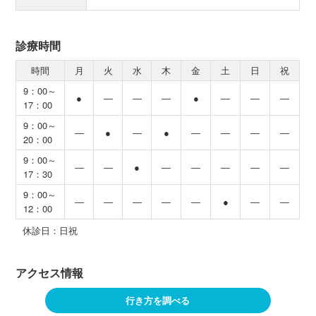
診療時間
時間
月
火
水
木
金
土
日
祝
9：00～
●
―
―
―
●
―
―
―
17：00
9：00～
―
●
―
●
―
―
―
―
20：00
9：00～
―
―
●
―
―
―
―
―
17：30
9：00～
―
―
―
―
―
●
―
―
12：00
休診日：日祝
アクセス情報
行き方を調べる