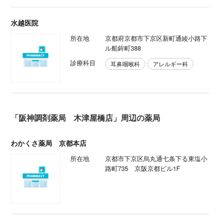
水越医院
所在地
京都府京都市下京区新町通綾小路下
ル船鉾町388
診療科目
耳鼻咽喉科
アレルギー科
「阪神調剤薬局 木津屋橋店」周辺の薬局
わかくさ薬局 京都本店
所在地
京都市下京区烏丸通七条下る東塩小
路町735 京阪京都ビル1F