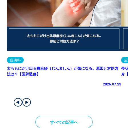
皮膚科
皮
太ももにだけ出る蕁麻疹（じんましん）が気になる。原因と対処方
帯
法は？【医師監修】
介
2026.07.23
すべての記事へ