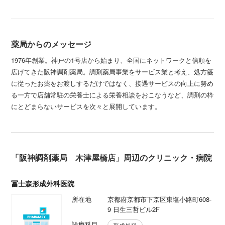
薬局からのメッセージ
1976年創業。神戸の1号店から始まり、全国にネットワークと信頼を
広げてきた阪神調剤薬局。調剤薬局事業をサービス業と考え、処方箋
に従ったお薬をお渡しするだけではなく、接遇サービスの向上に努め
る一方で店舗常駐の栄養士による栄養相談をおこなうなど、調剤の枠
にとどまらないサービスを次々と展開しています。
「阪神調剤薬局 木津屋橋店」周辺のクリニック・病院
冨士森形成外科医院
所在地
京都府京都市下京区東塩小路町608-
9 日生三哲ビル2F
診療科目