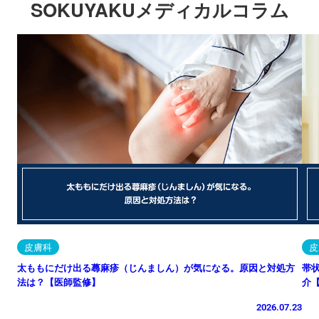
SOKUYAKUメディカルコラム
皮膚科
皮
太ももにだけ出る蕁麻疹（じんましん）が気になる。原因と対処方
帯
法は？【医師監修】
介
2026.07.23