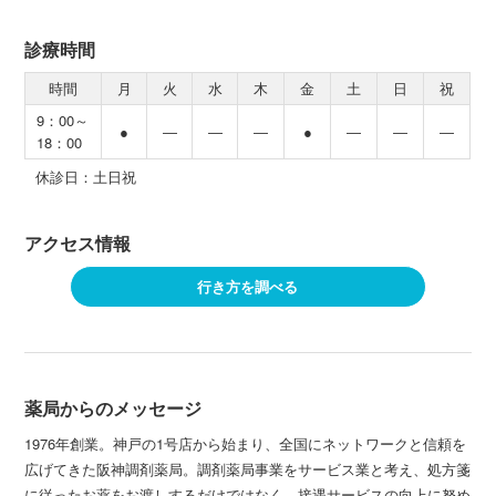
診療時間
時間
月
火
水
木
金
土
日
祝
9：00～
●
―
―
―
●
―
―
―
18：00
休診日：土日祝
アクセス情報
行き方を調べる
薬局からのメッセージ
1976年創業。神戸の1号店から始まり、全国にネットワークと信頼を
広げてきた阪神調剤薬局。調剤薬局事業をサービス業と考え、処方箋
に従ったお薬をお渡しするだけではなく、接遇サービスの向上に努め