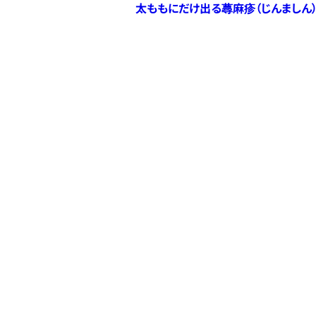
太ももにだけ出る蕁麻疹（じんましん
ニュース
医療機関を探す
薬局を探す
SOKUYAKUメディカル