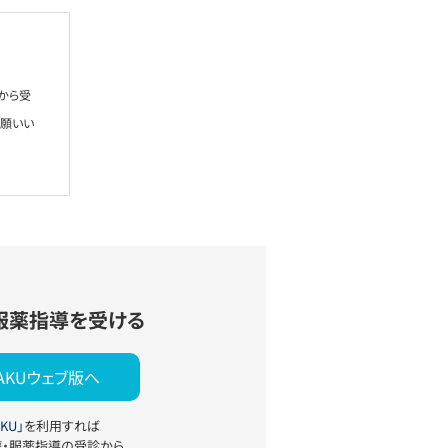
から受
お願いい
服薬指導を受ける
YAKUウェブ版へ
KU」
を利用すれば
療・服薬指導の受診から