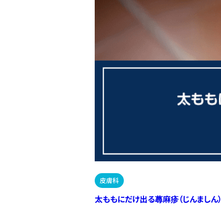
皮膚科
太ももにだけ出る蕁麻疹（じんましん