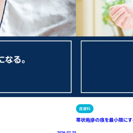
皮膚科
帯状疱疹の痕を最小限にす
2026.07.23