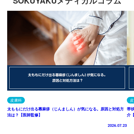
SOKUYAKUメディカルコラム
皮膚科
皮
太ももにだけ出る蕁麻疹（じんましん）が気になる。原因と対処方
帯
法は？【医師監修】
介
2026.07.23