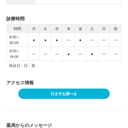
診療時間
時間
月
火
水
木
金
土
日
祝
9:00～
●
●
●
―
●
―
―
―
20:00
9:00～
―
―
―
●
―
●
―
―
18:00
休診日：日・祝
アクセス情報
行き方を調べる
薬局からのメッセージ