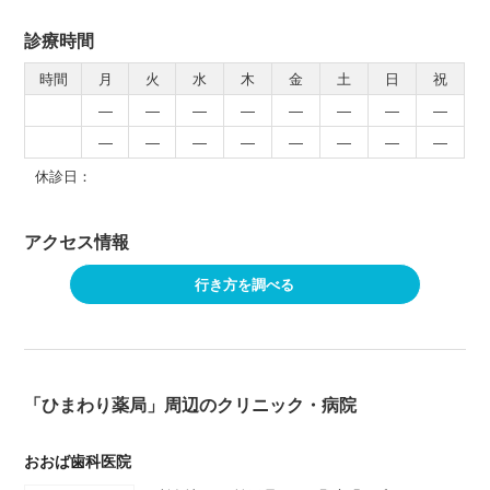
診療時間
時間
月
火
水
木
金
土
日
祝
―
―
―
―
―
―
―
―
―
―
―
―
―
―
―
―
休診日：
アクセス情報
行き方を調べる
「ひまわり薬局」周辺のクリニック・病院
おおば歯科医院