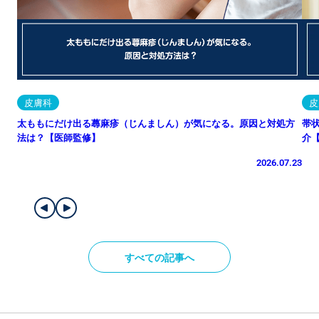
皮膚科
皮
太ももにだけ出る蕁麻疹（じんましん）が気になる。原因と対処方
帯
法は？【医師監修】
介
2026.07.23
すべての記事へ