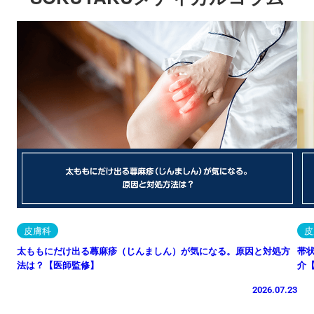
皮膚科
皮
太ももにだけ出る蕁麻疹（じんましん）が気になる。原因と対処方
帯
法は？【医師監修】
介
2026.07.23