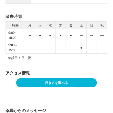
診療時間
時間
月
火
水
木
金
土
日
祝
9:00～
●
●
●
●
●
―
―
―
18:00
9:00～
―
―
―
―
―
●
―
―
15:00
休診日：日・祝
アクセス情報
行き方を調べる
薬局からのメッセージ