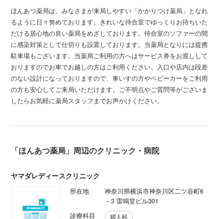
ほんあつ薬局は、みなさまが来局しやすい「かかりつけ薬局」となれ
るように日々努めております。きれいな待合室でゆっくりお待ちいた
だける居心地の良い薬局をめざしております。待合室のソファーの間
に感染対策として仕切りも設置しております。当薬局となりには提携
駐車場もございます。当薬局ご利用の方へはサービス券をお渡しして
おりますのでお車でお越しの方はご利用ください。入口や店内は段差
のない設計になっておりますので、車いすの方やベビーカーをご利用
の方も安心してご来局いただけます。ご不明点やご質問等がございま
したらお気軽に薬局スタッフまでお声かけください。
「ほんあつ薬局」周辺のクリニック・病院
ヤマダレディースクリニック
所在地
神奈川県横浜市神奈川区二ツ谷町6
－3 雷鳴堂ビル301
診療科目
婦人科