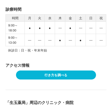
診療時間
時間
月
火
水
木
金
土
日
祝
9:00～
●
●
●
―
●
―
―
―
18:00
9:00～
―
―
―
●
―
●
―
―
13:00
休診日：日・祝・年末年始
アクセス情報
行き方を調べる
「生玉薬局」周辺のクリニック・病院