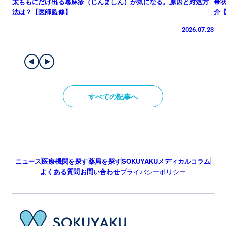
太ももにだけ出る蕁麻疹（じんましん）が気になる。原因と対処方
帯
法は？【医師監修】
介
2026.07.23
すべての記事へ
ニュース
医療機関を探す
薬局を探す
SOKUYAKUメディカルコラム
よくある質問
お問い合わせ
プライバシーポリシー