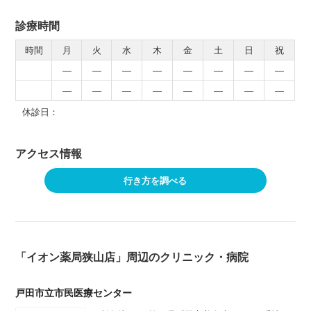
診療時間
時間
月
火
水
木
金
土
日
祝
―
―
―
―
―
―
―
―
―
―
―
―
―
―
―
―
休診日：
アクセス情報
行き方を調べる
「イオン薬局狭山店」周辺のクリニック・病院
戸田市立市民医療センター