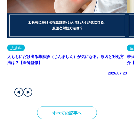
皮膚科
皮
太ももにだけ出る蕁麻疹（じんましん）が気になる。原因と対処方
帯
法は？【医師監修】
介
2026.07.23
すべての記事へ