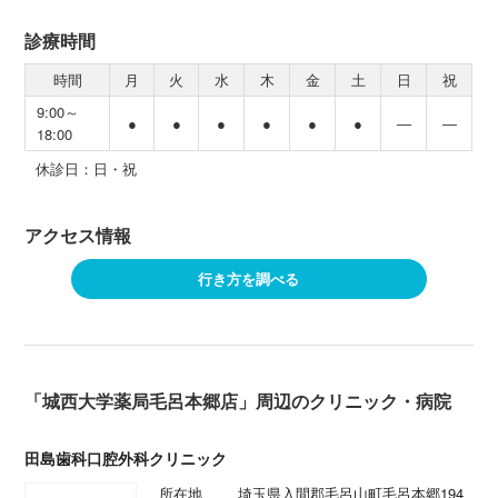
診療時間
時間
月
火
水
木
金
土
日
祝
9:00～
●
●
●
●
●
●
―
―
18:00
休診日：日・祝
アクセス情報
行き方を調べる
「城西大学薬局毛呂本郷店」周辺のクリニック・病院
田島歯科口腔外科クリニック
所在地
埼玉県入間郡毛呂山町毛呂本郷194