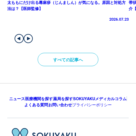
太ももにだけ出る蕁麻疹（じんましん）が気になる。原因と対処方
帯
法は？【医師監修】
介
2026.07.23
すべての記事へ
ニュース
医療機関を探す
薬局を探す
SOKUYAKUメディカルコラム
よくある質問
お問い合わせ
プライバシーポリシー