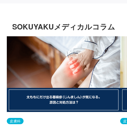
SOKUYAKUメディカルコラム
皮膚科
皮