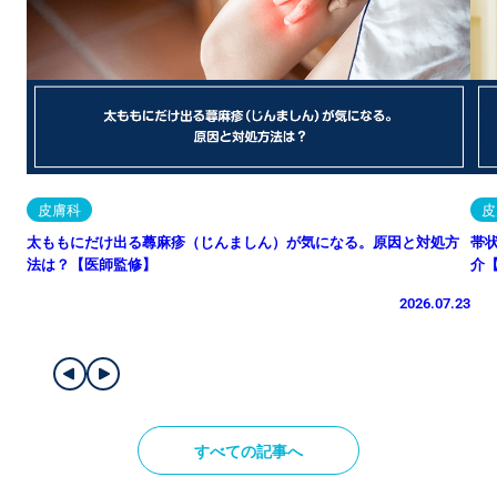
皮膚科
皮
太ももにだけ出る蕁麻疹（じんましん）が気になる。原因と対処方
帯
法は？【医師監修】
介
2026.07.23
すべての記事へ