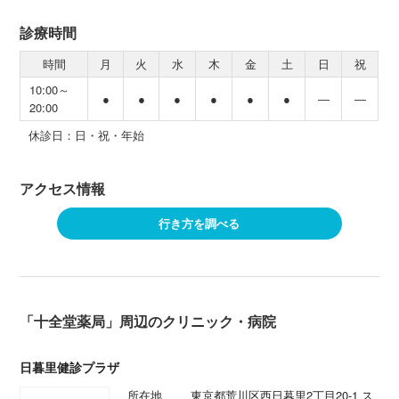
診療時間
時間
月
火
水
木
金
土
日
祝
10:00～
●
●
●
●
●
●
―
―
20:00
休診日：日・祝・年始
アクセス情報
行き方を調べる
「十全堂薬局」周辺のクリニック・病院
日暮里健診プラザ
所在地
東京都荒川区西日暮里2丁目20-1 ス