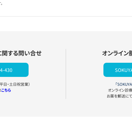
。
に関する問い合せ
オンライン
4-430
SOKU
0（平日・土日祝営業）
「SOKUYA
は
こちら
オンライン診
お薬を郵送に