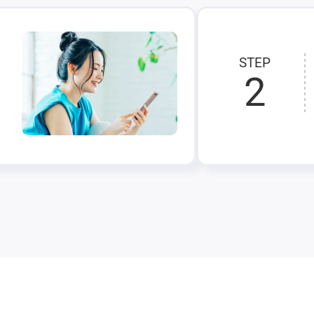
STEP
2