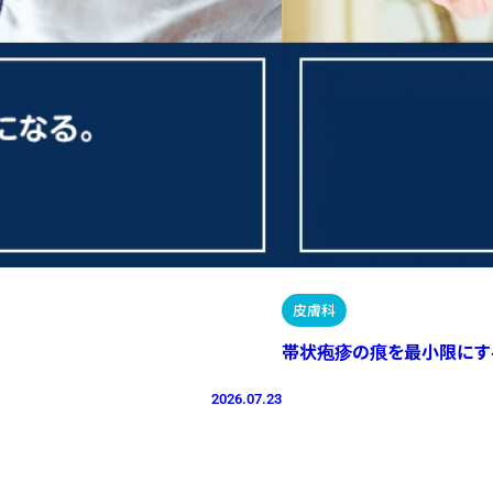
皮膚科
帯状疱疹の痕を最小限にす
2026.07.23