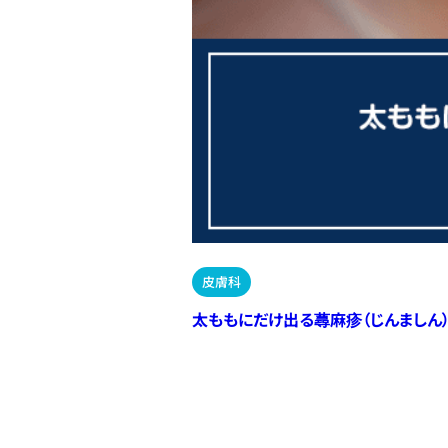
皮膚科
太ももにだけ出る蕁麻疹（じんましん