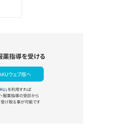
服薬指導を受ける
YAKUウェブ版へ
KU」
を利用すれば
療・服薬指導の受診から
て受け取る事が可能です