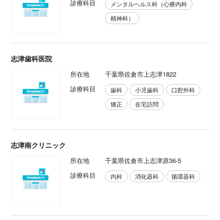
診療科目
メンタルヘルス科（心療内科
精神科）
志津歯科医院
所在地
千葉県佐倉市上志津1822
診療科目
歯科
小児歯科
口腔外科
矯正
在宅訪問
志津南クリニック
所在地
千葉県佐倉市上志津原36-5
診療科目
内科
消化器科
循環器科