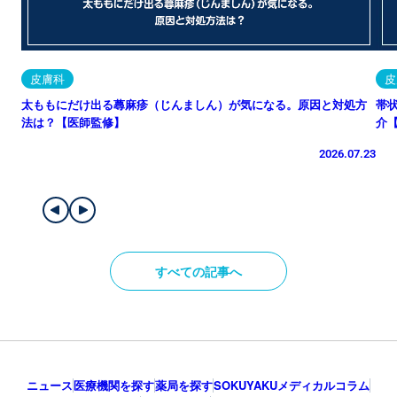
皮膚科
皮
太ももにだけ出る蕁麻疹（じんましん）が気になる。原因と対処方
帯
法は？【医師監修】
介
2026.07.23
すべての記事へ
ニュース
医療機関を探す
薬局を探す
SOKUYAKUメディカルコラム