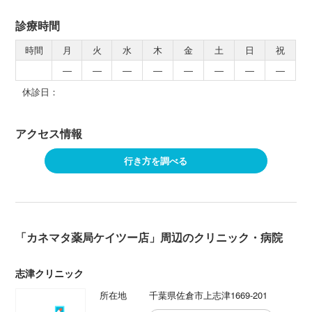
診療時間
時間
月
火
水
木
金
土
日
祝
―
―
―
―
―
―
―
―
休診日：
アクセス情報
行き方を調べる
「カネマタ薬局ケイツー店」周辺のクリニック・病院
志津クリニック
所在地
千葉県佐倉市上志津1669-201